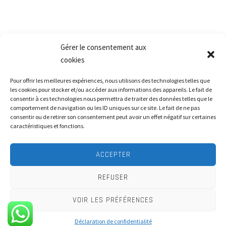
Gérer le consentement aux
cookies
Nos services
Pour offrir les meilleures expériences, nous utilisons des technologies telles que
les cookies pour stocker et/ou accéder aux informations des appareils. Le fait de
consentir à ces technologies nous permettra de traiter des données telles que le
Coaching individuel: professionnel et/ou personnel
comportement de navigation ou les ID uniques sur ce site. Le fait de ne pas
consentir ou de retirer son consentement peut avoir un effet négatif sur certaines
Coaching jeune et accompagnement scolaire
caractéristiques et fonctions.
Coaching parental
ACCEPTER
REFUSER
VOIR LES PRÉFÉRENCES
Copyright © 2025
Cécile Blaess - Coaching individuel - Coach
parental - coach scolaire - Coach pour enfants
, All Rights Reserved.
Déclaration de confidentialité