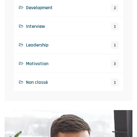
Development
2
Interview
1
Leadership
1
Motivation
3
Non classé
1