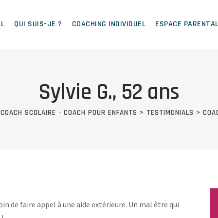
IL
QUI SUIS-JE ?
COACHING INDIVIDUEL
ESPACE PARENTA
Sylvie G., 52 ans
 COACH SCOLAIRE - COACH POUR ENFANTS
>
TESTIMONIALS
>
COAC
in de faire appel à une aide extérieure. Un mal être qui
 !