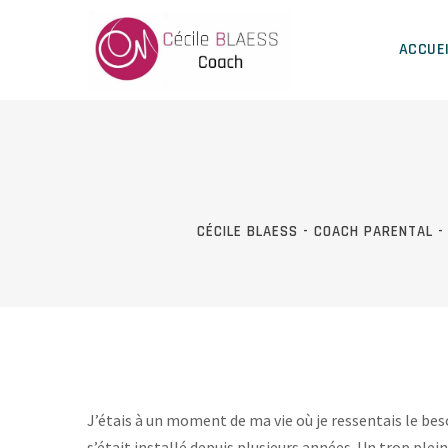
Skip
to
ACCUE
content
CÉCILE BLAESS - COACH PARENTAL -
J’étais à un moment de ma vie où je ressentais le beso
s’était installé depuis plusieurs années. Un trop plein